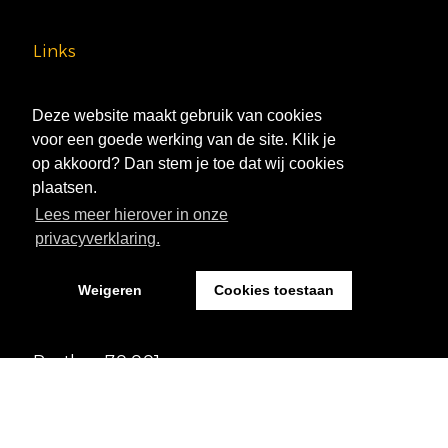
Links
Home
Deze website maakt gebruik van cookies
Over BIF
voor een goede werking van de site. Klik je
Coaching
op akkoord? Dan stem je toe dat wij cookies
Portfolio
plaatsen.
Actueel
Lees meer hierover in onze
Contact
privacyverklaring.
Adres
Weigeren
Cookies toestaan
Helftheuvelweg 11
5222 AV ’s-Hertogenbosch
Postbus 70.001
5201 DA 's-Hertogenbosch
Info